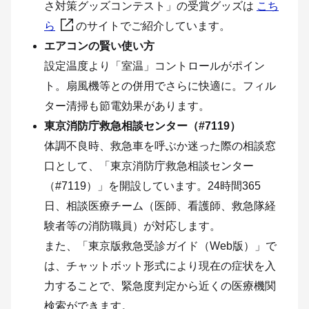
さ対策グッズコンテスト」の受賞グッズは
こち
ら
のサイトでご紹介しています。
エアコンの賢い使い方
設定温度より「室温」コントロールがポイン
ト。扇風機等との併用でさらに快適に。フィル
ター清掃も節電効果があります。
東京消防庁救急相談センター（#7119）
体調不良時、救急車を呼ぶか迷った際の相談窓
口として、「東京消防庁救急相談センター
（#7119
）」を開設しています。24時間365
日、相談医療チーム（医師、看護師、救急隊経
験者等の消防職員）が対応します。
また、「東京版救急受診ガイド（Web版）」で
は、チャットボット形式により現在の症状を入
力することで、緊急度判定から近くの医療機関
検索ができます。